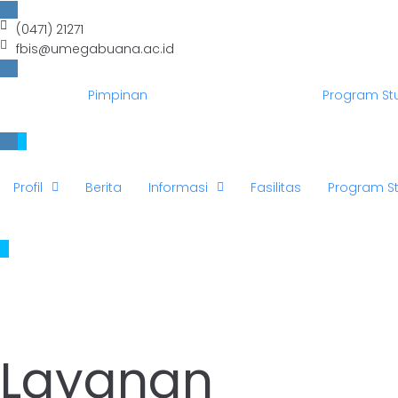
(0471) 21271
fbis@umegabuana.ac.id
Pimpinan
Program St
Profil
Berita
Informasi
Fasilitas
Program St
Layanan