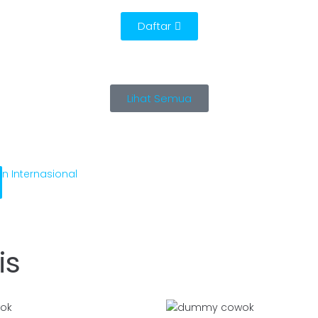
Daftar
Lihat Semua
n Internasional
is