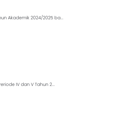
un Akademik 2024/2025 ba...
iode IV dan V Tahun 2...
Layanan Fakultas Bisnis
siswa
Alumni
CBT
E-Libra