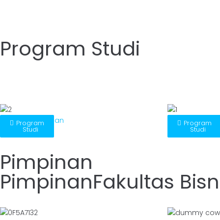
Program Studi
S1-Kewirausahaan
S1-Perdaganga
Program
Program
Studi
Studi
Pimpinan
PimpinanFakultas Bisn